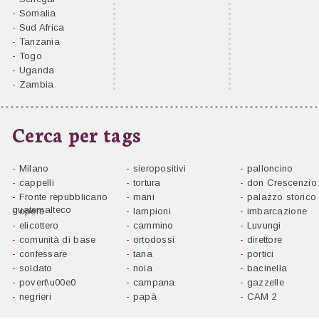
-
Somalia
-
Sud Africa
-
Tanzania
-
Togo
-
Uganda
-
Zambia
Cerca per tags
-
Milano
-
sieropositivi
-
palloncino
-
cappelli
-
tortura
-
don Crescenzio 
-
Fronte repubblicano
-
mani
-
palazzo storico
guatemalteco
-
opere
-
lampioni
-
imbarcazione
-
elicottero
-
cammino
-
Luvungi
-
comunità di base
-
ortodossi
-
direttore
-
confessare
-
tana
-
portici
-
soldato
-
noia
-
bacinella
-
povert\u00e0
-
campana
-
gazzelle
-
negrieri
-
papà
-
CAM 2