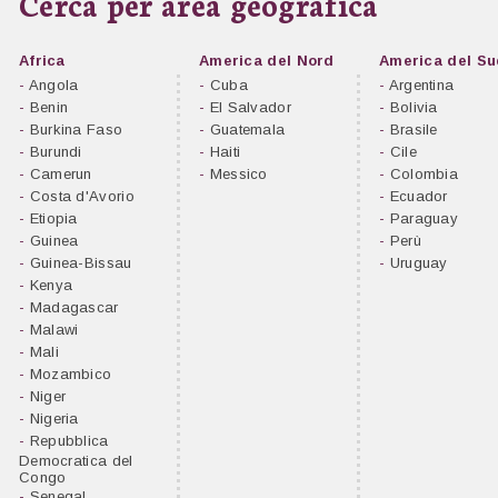
Cerca per area geografica
Africa
America del Nord
America del Su
-
Angola
-
Cuba
-
Argentina
-
Benin
-
El Salvador
-
Bolivia
-
Burkina Faso
-
Guatemala
-
Brasile
-
Burundi
-
Haiti
-
Cile
-
Camerun
-
Messico
-
Colombia
-
Costa d'Avorio
-
Ecuador
-
Etiopia
-
Paraguay
-
Guinea
-
Perù
-
Guinea-Bissau
-
Uruguay
-
Kenya
-
Madagascar
-
Malawi
-
Mali
-
Mozambico
-
Niger
-
Nigeria
-
Repubblica
Democratica del
Congo
-
Senegal