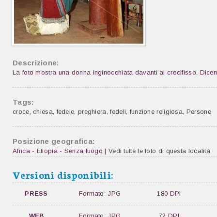
Descrizione:
La foto mostra una donna inginocchiata davanti al crocifisso. Dice
Tags:
croce
,
chiesa
,
fedele
,
preghiera
,
fedeli
,
funzione religiosa
,
Persone
Posizione geografica:
Africa - Etiopia - Senza luogo |
Vedi tutte le foto di questa località
Versioni disponibili:
PRESS
Formato: JPG
180 DPI
WEB
Formato: JPG
72 DPI