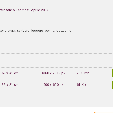
tre fanno i compiti. Aprile 2007
conciatura
,
scrivere
,
leggere
,
penna
,
quaderno
62 x 41 cm
4368 x 2912 px
7.55 Mb
32 x 21 cm
900 x 600 px
61 Kb