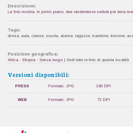
Descrizione:
La foto mostra, in primo piano, due studentesse sedute per terra men
Tags:
divisa
,
aula
,
classe
,
scuola
,
alunne
,
ragazze
,
bambine
,
treccine
,
ac
Posizione geografica:
Africa - Etiopia - Senza luogo |
Vedi tutte le foto di questa località
Versioni disponibili:
PRESS
Formato: JPG
180 DPI
WEB
Formato: JPG
72 DPI