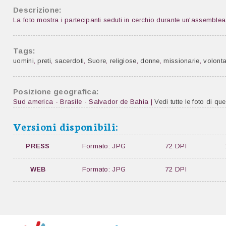
Descrizione:
La foto mostra i partecipanti seduti in cerchio durante un'assemble
Tags:
uomini
,
preti
,
sacerdoti
,
Suore
,
religiose
,
donne
,
missionarie
,
volonta
Posizione geografica:
Sud america - Brasile - Salvador de Bahia |
Vedi tutte le foto di qu
Versioni disponibili:
PRESS
Formato: JPG
72 DPI
WEB
Formato: JPG
72 DPI