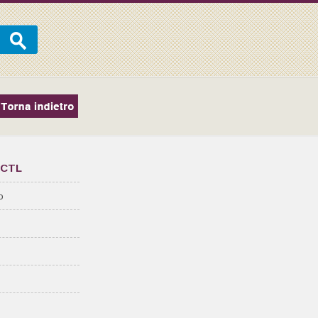
l CTL
o