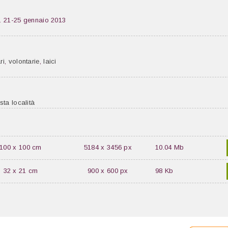
a. 21-25 gennaio 2013
ri
,
volontarie
,
laici
esta località
100 x 100 cm
5184 x 3456 px
10.04 Mb
32 x 21 cm
900 x 600 px
98 Kb