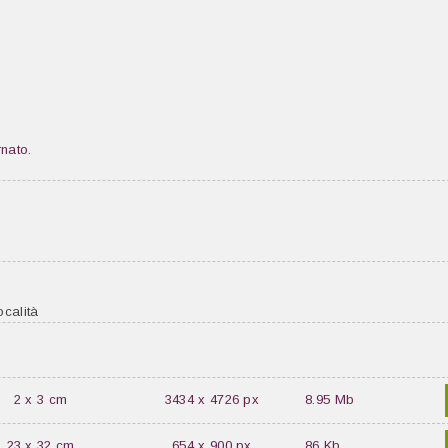
nato.
ocalità
2 x 3 cm
3434 x 4726 px
8.95 Mb
23 x 32 cm
654 x 900 px
86 Kb