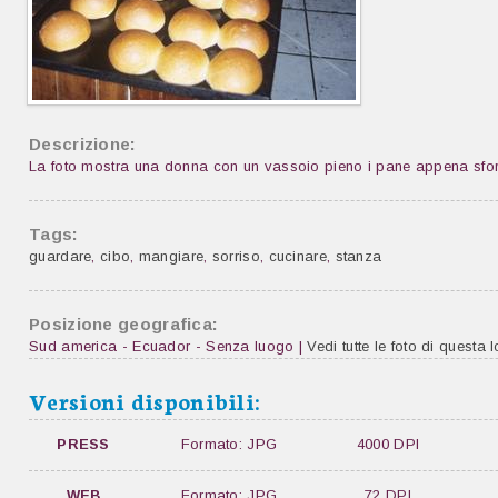
Descrizione:
La foto mostra una donna con un vassoio pieno i pane appena sfor
Tags:
guardare
,
cibo
,
mangiare
,
sorriso
,
cucinare
,
stanza
Posizione geografica:
Sud america - Ecuador - Senza luogo |
Vedi tutte le foto di questa l
Versioni disponibili:
PRESS
Formato: JPG
4000 DPI
WEB
Formato: JPG
72 DPI