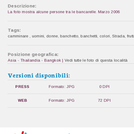
Descrizione:
La foto mostra alcune persone tra le bancarelle. Marzo 2006
Tags:
camminare
,
uomini
,
donne
,
banchetto
,
banchetti
,
colori
,
Strada
,
frut
Posizione geografica:
Asia - Thailandia - Bangkok |
Vedi tutte le foto di questa località
Versioni disponibili:
PRESS
Formato: JPG
0 DPI
WEB
Formato: JPG
72 DPI