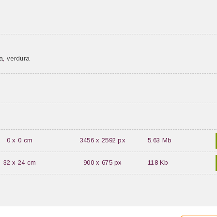
ta
,
verdura
0 x 0 cm
3456 x 2592 px
5.63 Mb
32 x 24 cm
900 x 675 px
118 Kb