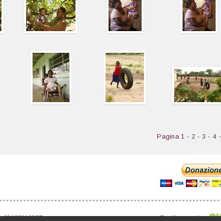
Pagina 1 -
2
-
3
-
4
.F. 93108110235
Realizzato da: