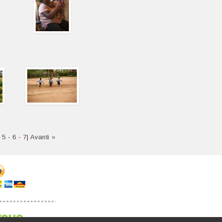
-
5
-
6
-
7
|
Avanti »