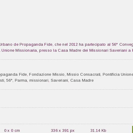
 Urbano de Propaganda Fide, che nel 2012 ha partecipato al 56° Conve
ia Unione Missionaria, presso la Casa Madre dei Missionari Saveriani a
opaganda Fide
,
Fondazione Missio
,
Missio Consacrati
,
Pontificia Union
sti
,
56°
,
Parma
,
missionari
,
Saveriani
,
Casa Madre
0 x 0 cm
336 x 391 px
31.14 Kb