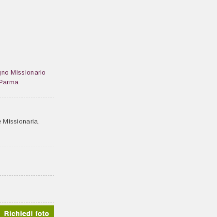
gno Missionario
 Parma
e Missionaria
,