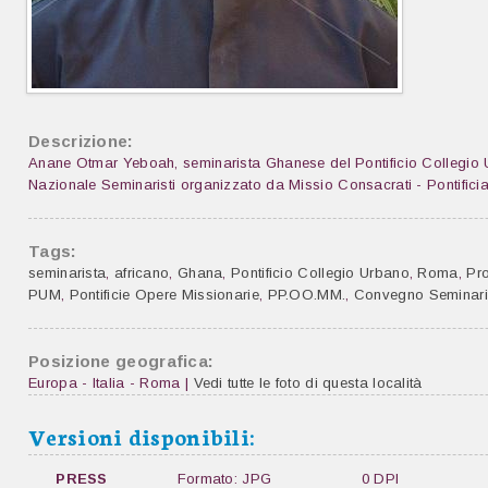
Descrizione:
Anane Otmar Yeboah, seminarista Ghanese del Pontificio Collegio
Nazionale Seminaristi organizzato da Missio Consacrati - Pontific
Tags:
seminarista
,
africano
,
Ghana
,
Pontificio Collegio Urbano
,
Roma
,
Pr
PUM
,
Pontificie Opere Missionarie
,
PP.OO.MM.
,
Convegno Seminari
Posizione geografica:
Europa - Italia - Roma |
Vedi tutte le foto di questa località
Versioni disponibili:
PRESS
Formato: JPG
0 DPI