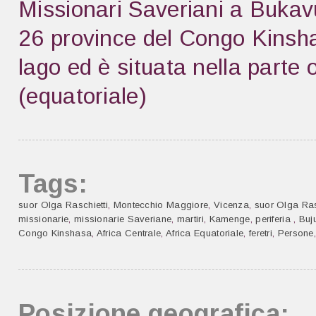
Missionari Saveriani a Bukav
26 province del Congo Kinsh
lago ed è situata nella parte 
(equatoriale)
Tags:
suor Olga Raschietti
,
Montecchio Maggiore
,
Vicenza
,
suor Olga Ras
missionarie
,
missionarie Saveriane
,
martiri
,
Kamenge
,
periferia
,
Buj
Congo Kinshasa
,
Africa Centrale
,
Africa Equatoriale
,
feretri
,
Persone
Posizione geografica: