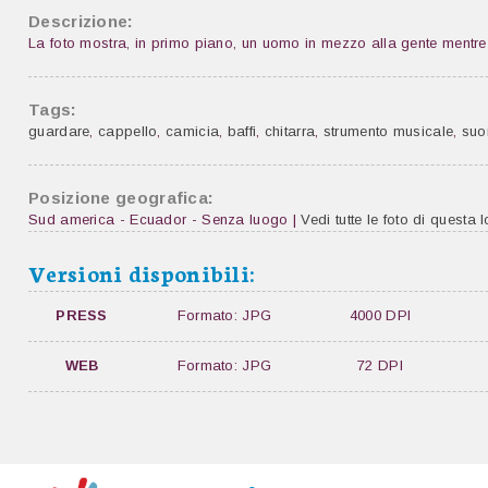
Descrizione:
La foto mostra, in primo piano, un uomo in mezzo alla gente mentr
Tags:
guardare
,
cappello
,
camicia
,
baffi
,
chitarra
,
strumento musicale
,
suo
Posizione geografica:
Sud america - Ecuador - Senza luogo |
Vedi tutte le foto di questa l
Versioni disponibili:
PRESS
Formato: JPG
4000 DPI
WEB
Formato: JPG
72 DPI