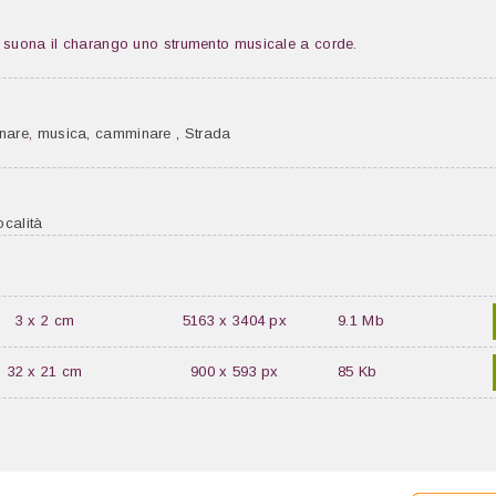
e suona il charango uno strumento musicale a corde.
nare
,
musica
,
camminare
,
Strada
ocalità
3 x 2 cm
5163 x 3404 px
9.1 Mb
32 x 21 cm
900 x 593 px
85 Kb